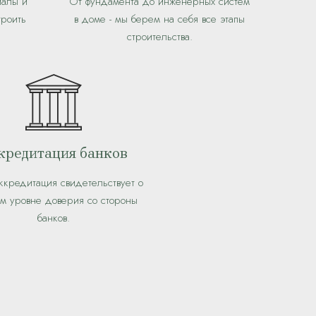
иалы и
От фундамента до инженерных систем
троить
в доме - мы берем на себя все этапы
строительства.
кредитация банков
ккредитация свидетельствует о
ом уровне доверия со стороны
банков.