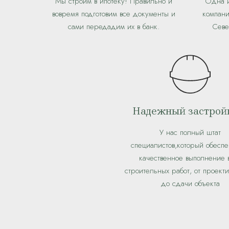
Мы строим в ипотеку! Правильно и
Одна и
вовремя подготовим все документы и
компани
сами передадим их в банк.
Севе
Надежный застро
У нас полный штат
специалистов,который обеспе
качественное выполнение 
строительных работ, от проект
до сдачи объекта