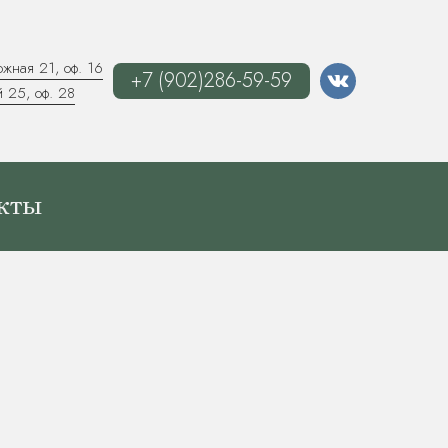
жная 21, оф. 16
+7 (902)286-59-59
 25, оф. 28
кты