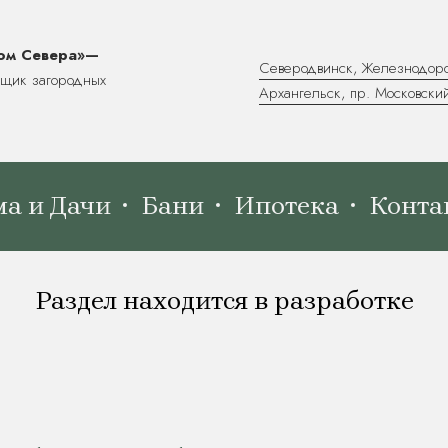
ом Севера»—
Северодвинск, Железнодоро
йщик загородных
Архангельск, пр. Московский
а и Дачи
Бани
Ипотека
Конта
Раздел находится в разработке