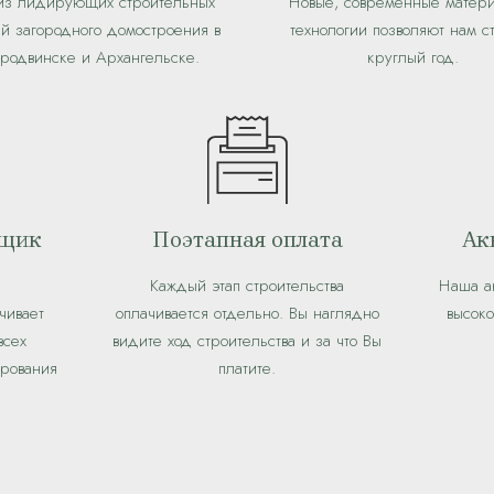
з лидирующих строительных
Новые, современные матер
й загородного домостроения в
технологии позволяют нам с
родвинске и Архангельске.
круглый год.
йщик
Поэтапная оплата
Ак
Каждый этап строительства
Наша а
чивает
оплачивается отдельно. Вы наглядно
высок
всех
видите ход строительства и за что Вы
ирования
платите.